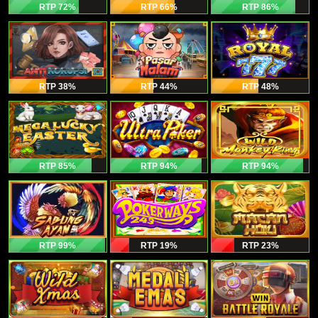
RTP 72
%
RTP 66
%
RTP 86
%
RTP 38
%
RTP 44
%
RTP 48
%
RTP 85
%
RTP 94
%
RTP 94
%
RTP 99
%
RTP 19
%
RTP 23
%