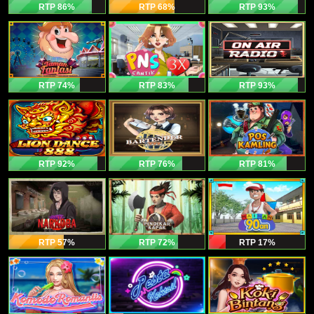
RTP 86
%
RTP 68
%
RTP 93
%
RTP 74
%
RTP 83
%
RTP 93
%
RTP 92
%
RTP 76
%
RTP 81
%
RTP 57
%
RTP 72
%
RTP 17
%