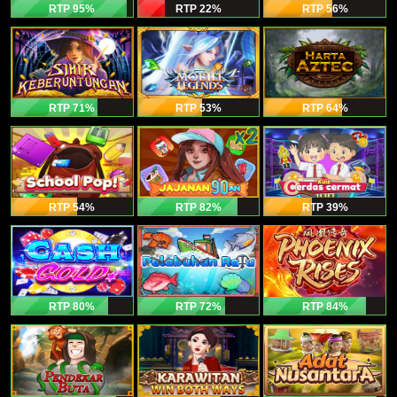
RTP 95
%
RTP 22
%
RTP 56
%
RTP 71
%
RTP 53
%
RTP 64
%
RTP 54
%
RTP 82
%
RTP 39
%
RTP 80
%
RTP 72
%
RTP 84
%