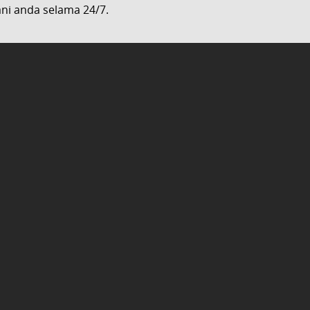
ani anda selama 24/7.