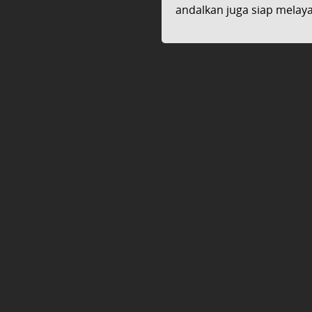
andalkan juga siap melay