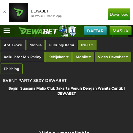
×
DEWABET
Download
DEWABET Mobile App
DAFTAR
MASUK
Anti Blokir
Mobile
Hubungi Kami
INFO
Kalkulator Mix Parlay
Kebijakan
Mobile
Video Dewabet
Phishing
EVENT PARTY SEXY DEWABET
Begini Suasana Malio Club Jakarta Penuh Dengan Wanita Cantik |
DEWABET