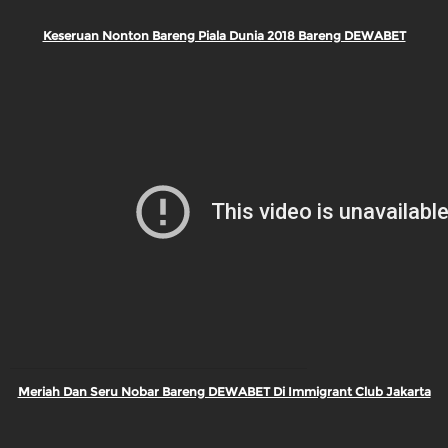
Keseruan Nonton Bareng Piala Dunia 2018 Bareng DEWABET
Meriah Dan Seru Nobar Bareng DEWABET Di Immigrant Club Jakarta