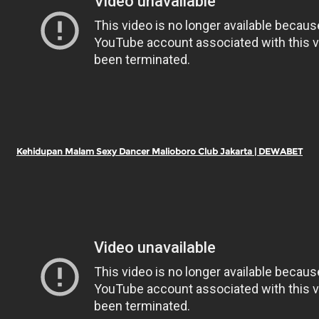
Kehidupan Malam Sexy Dancer Malioboro Club Jakarta | DEWABET