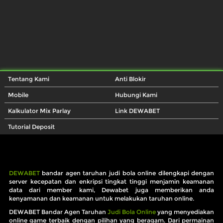
Tentang Kami
Anti Blokir
Mobile
Hubungi Kami
Kalkulator Mix Parlay
Link DEWABET
Tutorial Deposit
DEWABET
bandar agen taruhan judi bola online dilengkapi dengan
server kecepatan dan enkripsi tingkat tinggi menjamin keamanan
data dari member kami, Dewabet juga memberikan anda
kenyamanan dan keamanan untuk melakukan taruhan online.
DEWABET Bandar Agen Taruhan
Judi Bola Online
yang menyediakan
online game terbaik dengan pilihan yang beragam. Dari permainan