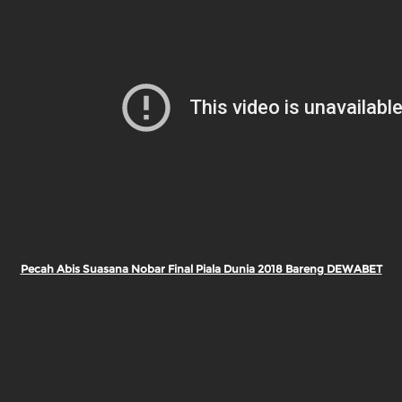
Pecah Abis Suasana Nobar Final Piala Dunia 2018 Bareng DEWABET