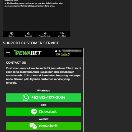
SUPPORT CUSTOMER SERVICE