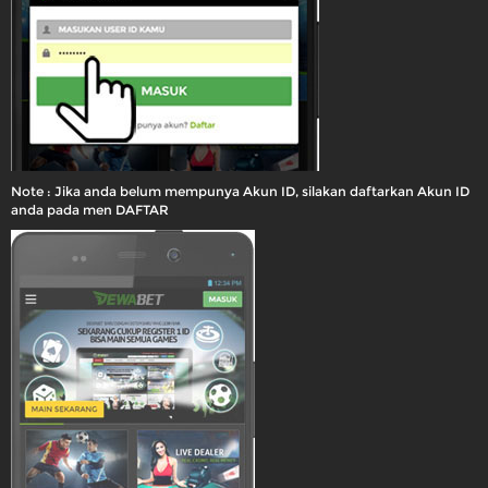
Note : Jika anda belum mempunya Akun ID, silakan daftarkan Akun ID
anda pada men DAFTAR