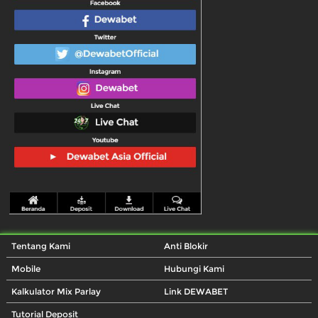
Tentang Kami
Anti Blokir
Mobile
Hubungi Kami
Kalkulator Mix Parlay
Link DEWABET
Tutorial Deposit