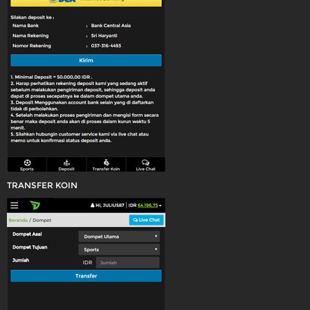
TRANSFER KOIN