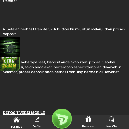
transfer
4. Setelah berhasil transfer, klik button kirim untuk melanjutkan proses
deposit
5. Tunggu beberapa saat, Deposit anda akan kami proses. Setelah
terverifikasi, saldo anda akan bertambah seperti tampilan dibawah ini.
Selamat, proses deposit anda berhasil dan siap bermain di Dewabet
DEPOSIT VERSI MOBILE
Berikut panduan lengkap deposit Dewabet di Mobile:
Daftar
Promosi
Live Chat
Beranda
1. Lakukan login kedalam akun aktif Dewabet