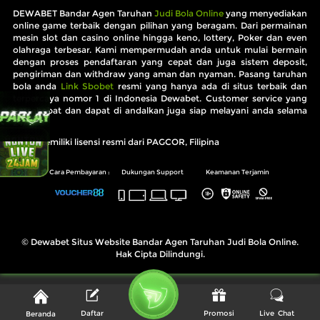
DEWABET Bandar Agen Taruhan
Judi Bola Online
yang menyediakan
online game terbaik dengan pilihan yang beragam. Dari permainan
mesin slot dan casino online hingga keno, lottery, Poker dan even
olahraga terbesar. Kami mempermudah anda untuk mulai bermain
dengan proses pendaftaran yang cepat dan juga sistem deposit,
pengiriman dan withdraw yang aman dan nyaman. Pasang taruhan
bola anda
Link Sbobet
resmi yang hanya ada di situs terbaik dan
terpercaya nomor 1 di Indonesia Dewabet. Customer service yang
bersahabat dan dapat di andalkan juga siap melayani anda selama
24/7.
Kami memiliki lisensi resmi dari PAGCOR, Filipina
Cara Pembayaran :
Dukungan Support
Keamanan Terjamin
© Dewabet Situs Website Bandar Agen Taruhan Judi Bola Online.
Hak Cipta Dilindungi.
Daftar
Promosi
Live Chat
Beranda