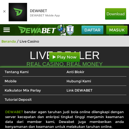
×
DEWABET
Download
DEWABET Mobile App
DAFTAR
MASUK
Beranda
/
Live Casino
LIVE DEALER
Play Now
REAL CASINO, REAL MONEY
Tentang Kami
Anti Blokir
Mobile
Hubungi Kami
Kalkulator Mix Parlay
Link DEWABET
Tutorial Deposit
DEWABET
bandar agen taruhan judi bola online dilengkapi dengan
server kecepatan dan enkripsi tingkat tinggi menjamin keamanan
data dari member kami, Dewabet juga memberikan anda
kenyamanan dan keamanan untuk melakukan taruhan online.