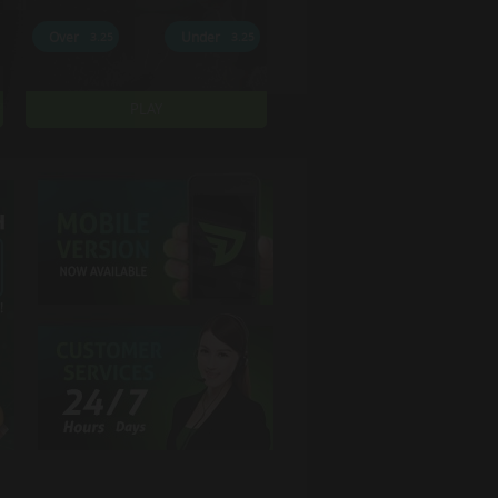
Over
Under
Over
Under
3.25
3.25
2.50
PLAY
PLAY