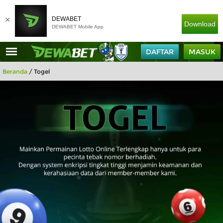
×
DEWABET
Download
DEWABET Mobile App
DAFTAR
MASUK
Beranda
/
Togel