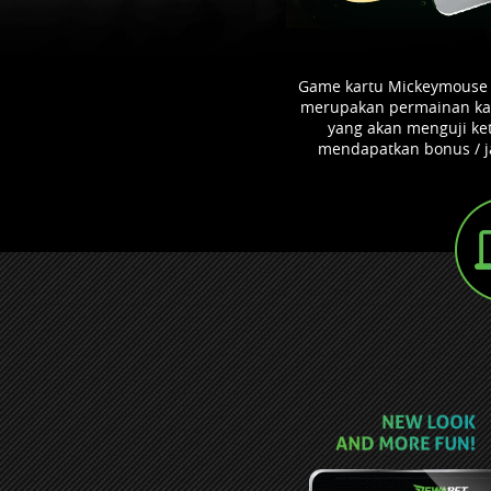
Game kartu Mickeymouse (
merupakan permainan kart
yang akan menguji ke
mendapatkan bonus / ja