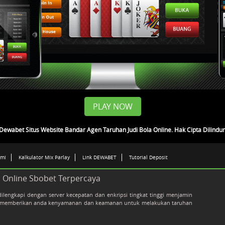
PLAY NOW
Dewabet Situs Website Bandar Agen Taruhan Judi Bola Online. Hak Cipta Dilindun
ami
Kalkulator Mix Parlay
Link DEWABET
Tutorial Deposit
a Online Sbobet Terpercaya
ilengkapi dengan server kecepatan dan enkripsi tingkat tinggi menjamin
a memberikan anda kenyamanan dan keamanan untuk melakukan taruhan