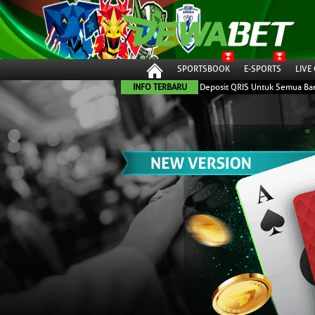
SPORTSBOOK
E-SPORTS
LIVE
Selamat Datang di DEWABET! Deposit QRIS Untuk Semua Bank & E-
INFO TERBARU